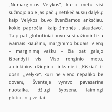
„Numargintos Velykos“, kurio metu visi
sužinojo apie jas pačių netikėčiausių dalykų:
kaip Velykos buvo švenčiamos anksčiau,
kokie papročiai, kaip žmonės „lalaudavo“.
Taip pat globotiniai buvo susipažindinti su
įvairiais kiaušinių marginimo būdais. Vieną
– marginimą vašku – čia pat galėjo
išbandyti visi. Viso renginio metu,
aplinkinius džiugino linksmieji ,,Kiškiai‘‘ ir
dosni ,,Velykė‘‘, kuri nė vieno nepaliko be
dovanų. Šventėje vyravo pavasarinė
nuotaika, džiugi šypsena, laimingi
globotinių veidai.