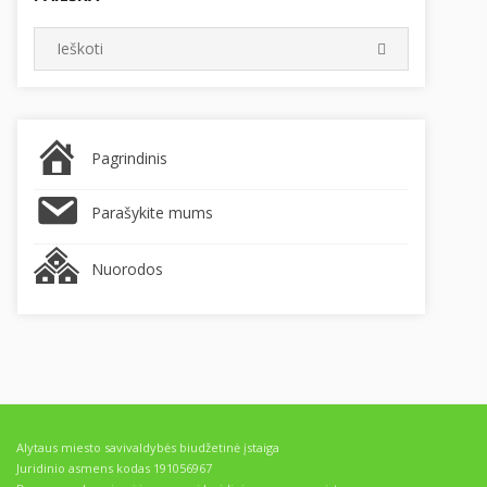
Search
SEARCH
for:
Pagrindinis
Parašykite mums
Nuorodos
Alytaus miesto savivaldybės biudžetinė įstaiga
Juridinio asmens kodas 191056967