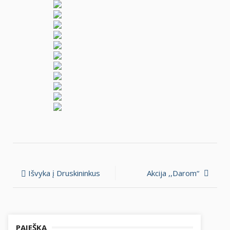
Navigacija
Išvyka į Druskininkus
Akcija ,,Darom“
tarp
įrašų
PAIEŠKA