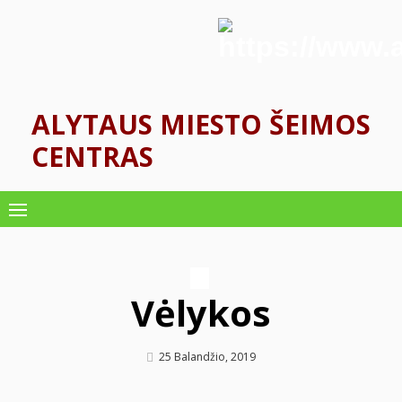
Skip
to
content
ALYTAUS MIESTO ŠEIMOS
CENTRAS
Vėlykos
Author
Posted
25 Balandžio, 2019
On