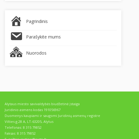
Pagrindinis
Parašykite mums
Nuorodos
Alytaus miesto savivaldybės biudžetinė įstaiga
Juridinio asmens kodas 191056967
Duomenys kaupiami ir saugomi Juridinių asmenų registre
Vilties g.28 A, LT-63205, Alytus
Telefonas: 8 315 79852
Faksas: 8 315 79852