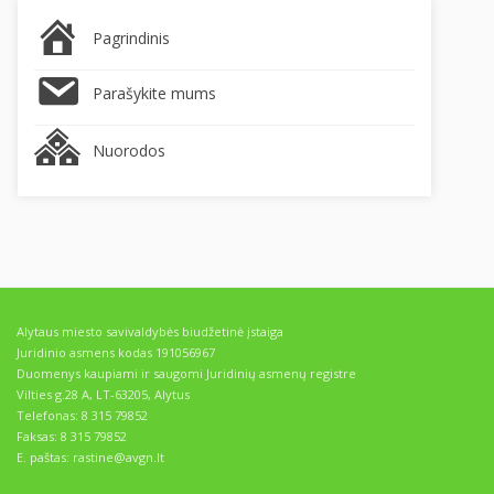
Pagrindinis
Parašykite mums
Nuorodos
Alytaus miesto savivaldybės biudžetinė įstaiga
Juridinio asmens kodas 191056967
Duomenys kaupiami ir saugomi Juridinių asmenų registre
Vilties g.28 A, LT-63205, Alytus
Telefonas: 8 315 79852
Faksas: 8 315 79852
E. paštas: rastine@avgn.lt