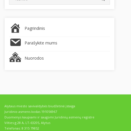
for:
Pagrindinis
Parašykite mums
Nuorodos
Alytaus miesto savivaldybės biudžetinė įstaiga
Juridinio asmens kodas 191056967
Duomenys kaupiami ir saugomi Juridinių asmenų registre
Vilties g.28 A, LT-63205, Alytus
Telefonas: 8 315 79852