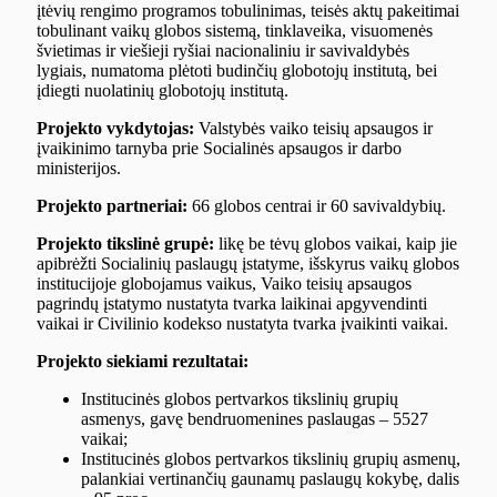
įtėvių rengimo programos tobulinimas, teisės aktų pakeitimai
tobulinant vaikų globos sistemą, tinklaveika, visuomenės
švietimas ir viešieji ryšiai nacionaliniu ir savivaldybės
lygiais, numatoma plėtoti budinčių globotojų institutą, bei
įdiegti nuolatinių globotojų institutą.
Projekto vykdytojas:
Valstybės vaiko teisių apsaugos ir
įvaikinimo tarnyba prie Socialinės apsaugos ir darbo
ministerijos.
Projekto partneriai:
66 globos centrai ir 60 savivaldybių.
Projekto tikslinė grupė:
likę be tėvų globos vaikai, kaip jie
apibrėžti Socialinių paslaugų įstatyme, išskyrus vaikų globos
institucijoje globojamus vaikus, Vaiko teisių apsaugos
pagrindų įstatymo nustatyta tvarka laikinai apgyvendinti
vaikai ir Civilinio kodekso nustatyta tvarka įvaikinti vaikai.
Projekto siekiami rezultatai:
Institucinės globos pertvarkos tikslinių grupių
asmenys, gavę bendruomenines paslaugas – 5527
vaikai;
Institucinės globos pertvarkos tikslinių grupių asmenų,
palankiai vertinančių gaunamų paslaugų kokybę, dalis