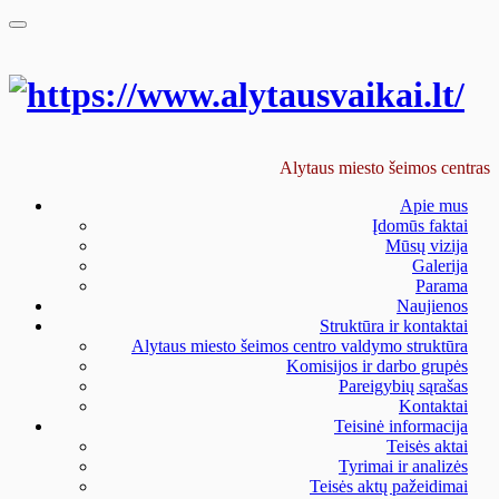
Skip
to
content
Alytaus miesto šeimos centras
Apie mus
Įdomūs faktai
Mūsų vizija
Galerija
Parama
Naujienos
Struktūra ir kontaktai
Alytaus miesto šeimos centro valdymo struktūra
Komisijos ir darbo grupės
Pareigybių sąrašas
Kontaktai
Teisinė informacija
Teisės aktai
Tyrimai ir analizės
Teisės aktų pažeidimai