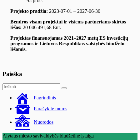
– 95 proc.
Projekto pradžia:
2023-07-01 – 2027-06-30
Bendros visam projektui ir visiems partneriams skirtos
lėšos:
20 046 491,68 Eur.
Projektas finansuojamas 2021–2027 metų ES investicijų
programos ir Lietuvos Respublikos valstybės biudžeto
lėšomis.
Paieška
Search
Search
for:
Pagrindinis
Parašykite mums
Nuorodos
Alytaus miesto savivaldybės biudžetinė įstaiga