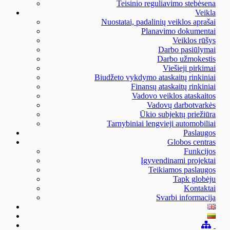
Teisinio reguliavimo stebėsena
Veikla
Nuostatai, padalinių veiklos aprašai
Planavimo dokumentai
Veiklos rūšys
Darbo pasiūlymai
Darbo užmokestis
Viešieji pirkimai
Biudžeto vykdymo ataskaitų rinkiniai
Finansų ataskaitų rinkiniai
Vadovo veiklos ataskaitos
Vadovų darbotvarkės
Ūkio subjektų priežiūra
Tarnybiniai lengvieji automobiliai
Paslaugos
Globos centras
Funkcijos
Įgyvendinami projektai
Teikiamos paslaugos
Tapk globėju
Kontaktai
Svarbi informacija