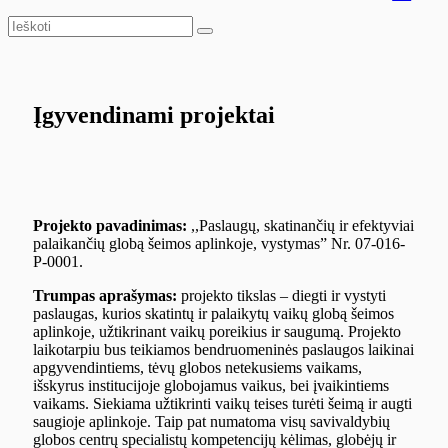
Search
Search
for:
Įgyvendinami projektai
Projekto pavadinimas:
,,Paslaugų, skatinančių ir efektyviai
palaikančių globą šeimos aplinkoje, vystymas” Nr. 07-016-
P-0001.
Trumpas aprašymas:
projekto tikslas – diegti ir vystyti
paslaugas, kurios skatintų ir palaikytų vaikų globą šeimos
aplinkoje, užtikrinant vaikų poreikius ir saugumą. Projekto
laikotarpiu bus teikiamos bendruomeninės paslaugos laikinai
apgyvendintiems, tėvų globos netekusiems vaikams,
išskyrus institucijoje globojamus vaikus, bei įvaikintiems
vaikams. Siekiama užtikrinti vaikų teises turėti šeimą ir augti
saugioje aplinkoje. Taip pat numatoma visų savivaldybių
globos centrų specialistų kompetencijų kėlimas, globėjų ir