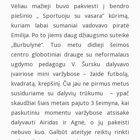
Vėliau mažieji buvo pakviesti į bendro
piešinio „ Sportuoju su vasara“ kūrimą,
kuriam labai sumaniai vadovavo piratė
Emilija. Po to jiems daug džiaugsmo suteikė
„Burbulynė“. Tuo metu didieji šeimos
centro globotiniai drauge su neformalaus
ugdymo pedagogu V. Šursku dalyvavo
įvairiose mini varžybose – žaidė futbolą,
kvadratą, krepšinį. Čia jau ne pirmus metus
susiduriame su dalyvių trūkumu – ypač
skaudžiai šiais metais pajuto 3 šeimyna, kai
paskutiniu momentu varžybose atsisakė
dalyvauti Airidas ir Agnė, o jų pakeisti
nebuvo kuo. Galbūt ateityje reiktų rinkti