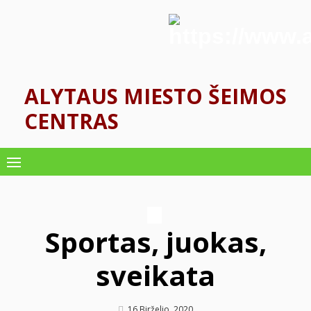
Skip
to
content
ALYTAUS MIESTO ŠEIMOS
CENTRAS
Sportas, juokas,
sveikata
Author
Posted
16 Birželio, 2020