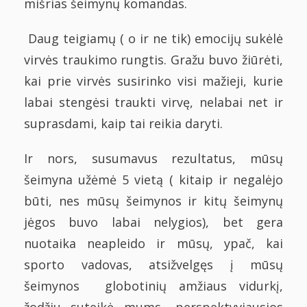
mišrias šeimynų komandas.
Daug teigiamų ( o ir ne tik) emocijų sukėlė
virvės traukimo rungtis. Gražu buvo žiūrėti,
kai prie virvės susirinko visi mažieji, kurie
labai stengėsi traukti virvę, nelabai net ir
suprasdami, kaip tai reikia daryti.
Ir nors, susumavus rezultatus, mūsų
šeimyna užėmė 5 vietą ( kitaip ir negalėjo
būti, nes mūsų šeimynos ir kitų šeimynų
jėgos buvo labai nelygios), bet gera
nuotaika neapleido ir mūsų, ypač, kai
sporto vadovas, atsižvelgęs į mūsų
šeimynos globotinių amžiaus vidurkį,