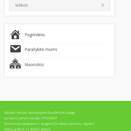
Search
SEARCH
for:
Pagrindinis
Parašykite mums
Nuorodos
Alytaus miesto savivaldybės biudžetinė įstaiga
Juridinio asmens kodas 191056967
Duomenys kaupiami ir saugomi Juridinių asmenų registre
Vilties g.28 A, LT-63205, Alytus