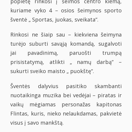
popietę rinkosi į šeimos centro kiemą,
kuriame vyko 4 – osios šeimynos sporto
šventė „ Sportas, juokas, sveikata“.
Rinkosi ne šiaip sau – kiekviena šeimyna
turėjo suburti savąją komandą, sugalvoti
jai pavadinimą, paruošti trumpą
prisistatymą, atlikti „ namų darbą“ –
sukurti sveiko maisto „ puokštę“.
Šventės dalyvius pasitiko skambanti
nuotaikinga muzika bei vedėjai – piratas ir
vaikų mėgiamas personažas kapitonas
Flintas, kuris, nieko nelaukdamas, pakvietė
visus į savo mankštą.