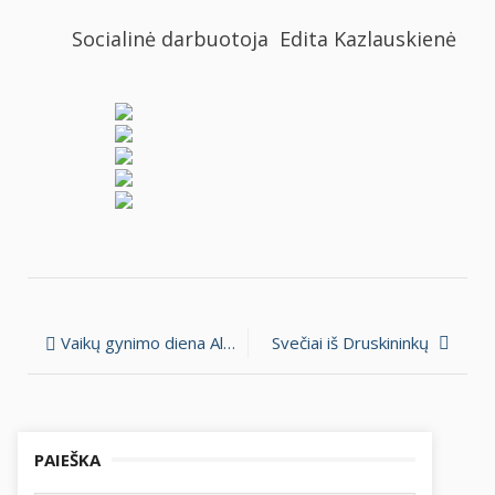
Socialinė darbuotoja Edita Kazlauskienė
Navigacija
Vaikų gynimo diena Alytaus miesto šeimos centre
Svečiai iš Druskininkų
tarp
įrašų
PAIEŠKA