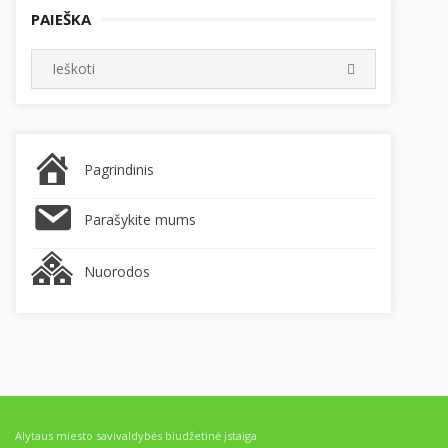
PAIEŠKA
Search
SEARCH
for:
Pagrindinis
Parašykite mums
Nuorodos
Alytaus miesto savivaldybės biudžetinė įstaiga