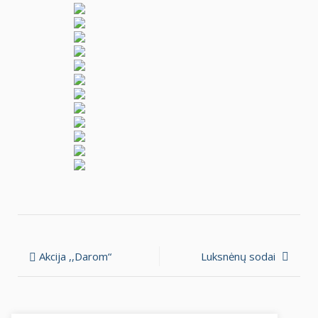
Navigacija
Akcija ,,Darom“
Luksnėnų sodai
tarp
įrašų