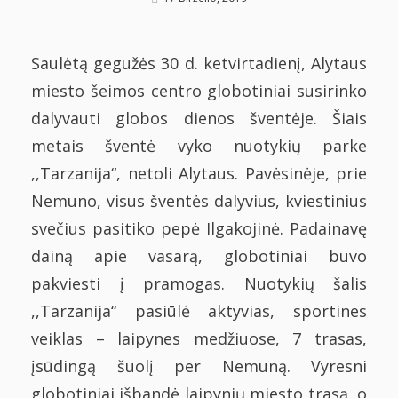
On
Saulėtą gegužės 30 d. ketvirtadienį, Alytaus
miesto šeimos centro globotiniai susirinko
dalyvauti globos dienos šventėje. Šiais
metais šventė vyko nuotykių parke
,,Tarzanija“, netoli Alytaus. Pavėsinėje, prie
Nemuno, visus šventės dalyvius, kviestinius
svečius pasitiko pepė Ilgakojinė. Padainavę
dainą apie vasarą, globotiniai buvo
pakviesti į pramogas. Nuotykių šalis
,,Tarzanija“ pasiūlė aktyvias, sportines
veiklas – laipynes medžiuose, 7 trasas,
įsūdingą šuolį per Nemuną. Vyresni
globotiniai išbandė laipynių miesto trasą, o