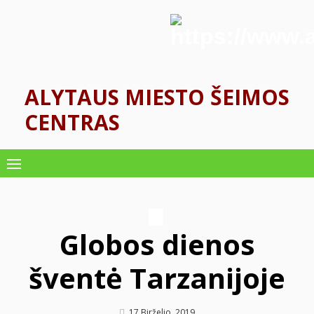
Skip
to
content
ALYTAUS MIESTO ŠEIMOS
CENTRAS
Globos dienos
šventė Tarzanijoje
Author
Posted
17 Birželio, 2019